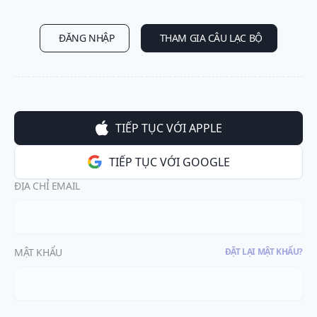
ĐĂNG NHẬP
THAM GIA CÂU LẠC BỘ
TIẾP TỤC VỚI APPLE
TIẾP TỤC VỚI GOOGLE
ĐỊA CHỈ EMAIL
MẬT KHẨU
ĐẶT LẠI MẬT KHẨU?