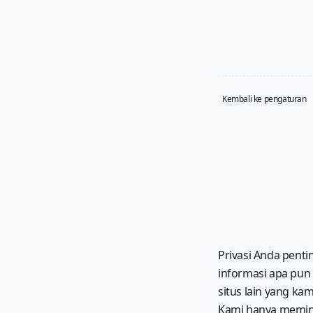
Kembali ke pengaturan
Privasi Anda penti
informasi apa pun 
situs lain yang kam
Kami hanya memint