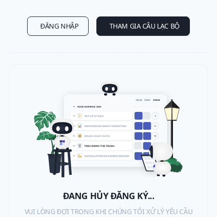
ĐĂNG NHẬP
THAM GIA CÂU LẠC BỘ
ĐANG HỦY ĐĂNG KÝ...
VUI LÒNG ĐỢI TRONG KHI CHÚNG TÔI XỬ LÝ YÊU CẦU