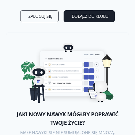
ZALOGUJ SIĘ
DOŁĄCZ DO KLUBU
JAKI NOWY NAWYK MÓGŁBY POPRAWIĆ
TWOJE ŻYCIE?
MAŁE NAWYKI SIĘ NIE SUMUJĄ, ONE SIĘ MNOŻĄ.